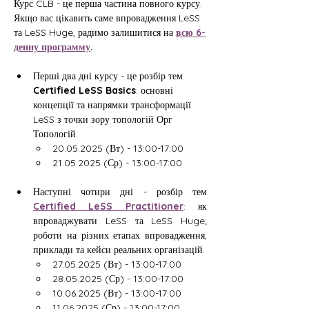
Курс CLB - це перша частина повного курсу.
Якщо вас цікавить саме впровадження LeSS 
та LeSS Huge, радимо залишитися на 
всю 6-
денну программу
.
Перші два дні курсу - це розбір тем 
Certified LeSS Basics
: основні 
концепції та напрямки трансформації 
LeSS з точки зору топологій Орг 
Топологій.
20.05.2025 (Вт) - 13:00-17:00
21.05.2025 (Ср) - 13:00-17:00
Наступні чотири дні - розбір тем 
Certified LeSS Practitioner
: як 
впроваджувати LeSS та LeSS Huge; 
роботи на різних етапах впровадження, 
приклади та кейси реальних організацій.
27.05.2025 (Вт) - 13:00-17:00
28.05.2025 (Ср) - 13:00-17:00
10.06.2025 (Вт) - 13:00-17:00
11.06.2025 (Ср) - 13:00-17:00