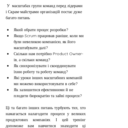
 У  масштабах групи команд перед лідерами 
і Скрам-майстрами організацій постає дуже 
багато питань:
Який обрати процес розробки?
Якщо Scrum працював раніше, коли ми 
були невеликою компанією, як його 
масштабувати далі?
Скільки нам потрібно Product Owner-
ів, а скільки команд?
Як синхронізувати і скоординувати 
їхню роботу та роботу команд?
Які уроки інших масштабних компаній 
ми можемо використовувати в себе?
Як залишитися ефективними й не 
плодити бюрократію та зайві процеси?
Ці та багато інших питань турбують тих, хто 
намагається налагодити процеси у великих 
продуктових компаніях. І цей тренінг 
допоможе вам навчитися знаходити ці 