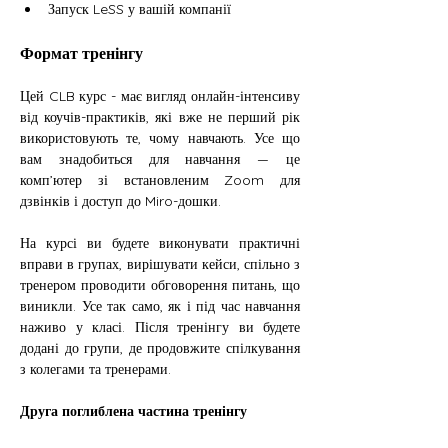
Запуск LeSS у вашій компанії
Формат тренінгу
Цей CLB курс - має вигляд онлайн-інтенсиву 
від коучів-практиків, які вже не перший рік 
використовують те, чому навчають. Усе що 
вам знадобиться для навчання — це 
комп’ютер зі встановленим Zoom для 
дзвінків і доступ до Miro-дошки.
На курсі ви будете виконувати практичні 
вправи в групах, вирішувати кейси, спільно з 
тренером проводити обговорення питань, що 
виникли. Усе так само, як і під час навчання 
наживо у класі. Після тренінгу ви будете 
додані до групи, де продовжите спілкування 
з колегами та тренерами.
Друга поглиблена частина тренінгу