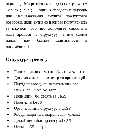
відповіді. Ми розглянемо підхід Large-Scale 
Scrum (LeSS) — один з передових підходів 
для масштабування гнучкої продуктової 
розробки, який активно набирає популярність 
за рахунок того, що допомагає спростити 
ваші процеси та структуру, й тим самим 
надати вам більше адаптивності й 
динамічності.
Структура тренінгу:
Типові виклики масштабування Scrum
Динаміка повільних «agile» організацій
Підхід впровадження системних орг 
змін Org Topologies™
Принципи, які стоять за LeSS
Продукт в LeSS
Організаційна структура в LeSS
Координація та синхронізація команд
Деталі механіки процесу в LeSS
Огляд LeSS Huge