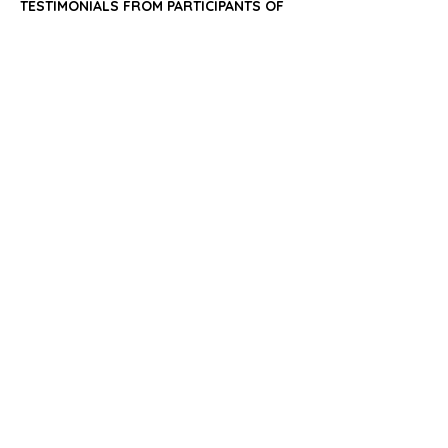
TESTIMONIALS FROM PARTICIPANTS OF 
PAST CLASSES
Tickets
Sale ended
Ticket type
Early Bird (first 5 save 200)